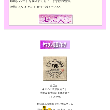
印鑑(ハンコ）を購入する前に、まずはお勉強。
後悔しないためにもぜひ一読ください。
当店は、
象牙の正式取扱店です｡
通商産業省認定事業者番号
T-5-26-0082
商品購入の画面（買い物カゴ）以
降は
SSL（セキュリティ