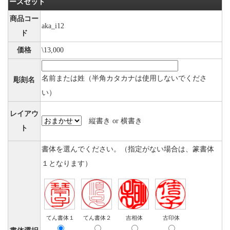
ースセット
商品コー
aka_i12
ド
価格
\13,000
名前または姓（半角カタカナは使用しないでくださ
彫刻名
い）
レイアウ
縦書き or 横書き
ト
書体を選んでください。（指定がない場合は、篆書体
１となります）
てん書体１
てん書体２
吉相体
古印体