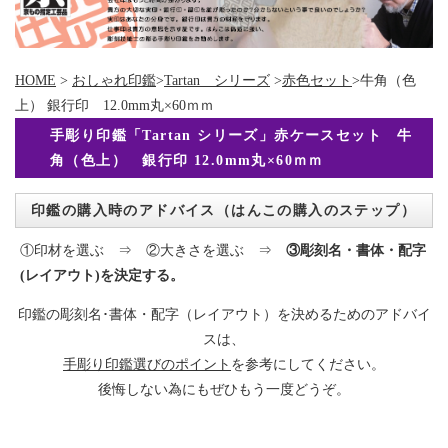
HOME
>
おしゃれ印鑑
>
Tartan シリーズ
>
赤色セット
>牛角（色
上） 銀行印 12.0mm丸×60ｍｍ
手彫り印鑑「Tartan シリーズ」赤ケースセット 牛
角（色上） 銀行印 12.0mm丸×60ｍｍ
印鑑の購入時のアドバイス（はんこの購入のステップ）
①印材を選ぶ ⇒ ②大きさを選ぶ ⇒
③彫刻名・書体・配字
(レイアウト)を決定する。
印鑑の彫刻名･書体・配字（レイアウト）を決めるためのアドバイ
スは、
手彫り印鑑選びのポイント
を参考にしてください。
後悔しない為にもぜひもう一度どうぞ。