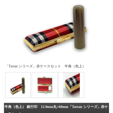
「Tartan シリーズ」赤ケースセット 牛角（色上）
牛角（色上） 銀行印 12.0mm丸×60mm「Tartan シリーズ」赤ケ