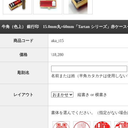
牛角（色上） 銀行印 15.0mm丸×60mm「Tartan シリーズ」赤ケー
商品コード
aka_i15
価格
\18,280
彫刻名
名前または姓（半角カタカナは使用しない
レイアウト
縦書き or 横書き
書体を選んでください。（指定がない場合