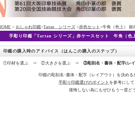
HOME
>
おしゃれ印鑑
>
Tartan シリーズ
>
赤色セット
>牛角（色上） 銀行
手彫り印鑑「Tartan シリーズ」赤ケースセット 牛角（色上）
印鑑の購入時のアドバイス（はんこの購入のステップ）
①印材を選ぶ ⇒ ②大きさを選ぶ ⇒
③彫刻名・書体・配字(レイ
印鑑の彫刻名･書体・配字（レイアウト）を決める
手彫り印鑑選びのポイント
を参考にして
後悔しない為にもぜひもう一度ど