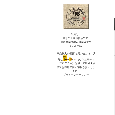
当店は、
象牙の正式取扱店です｡
通商産業省認定事業者番号
T-5-26-0082
商品購入の画面（買い物カゴ）以
降は
SSL（セキュリティ
ープログラム）を用いて暗号化さ
れてお客様の個人情報をお守りし
ます。
プライバシーポリシー