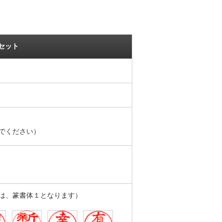
スセット
でください）
は、篆書体１となります）