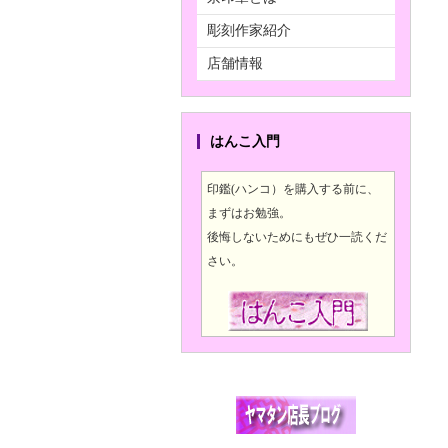
彫刻作家紹介
店舗情報
はんこ入門
印鑑(ハンコ）を購入する前に、
まずはお勉強。
後悔しないためにもぜひ一読くだ
さい。