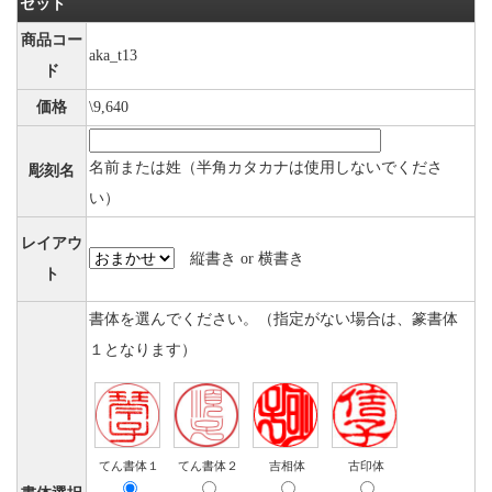
セット
商品コー
aka_t13
ド
価格
\9,640
名前または姓（半角カタカナは使用しないでくださ
彫刻名
い）
レイアウ
縦書き or 横書き
ト
書体を選んでください。（指定がない場合は、篆書体
１となります）
てん書体１
てん書体２
吉相体
古印体