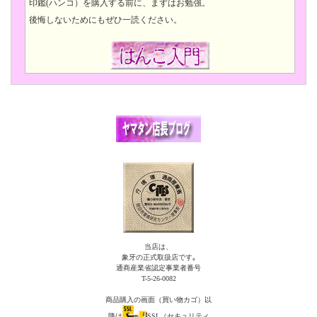
印鑑(ハンコ）を購入する前に、まずはお勉強。
後悔しないためにもぜひ一読ください。
当店は、
象牙の正式取扱店です｡
通商産業省認定事業者番号
T-5-26-0082
商品購入の画面（買い物カゴ）以
降は
SSL（セキュリティ