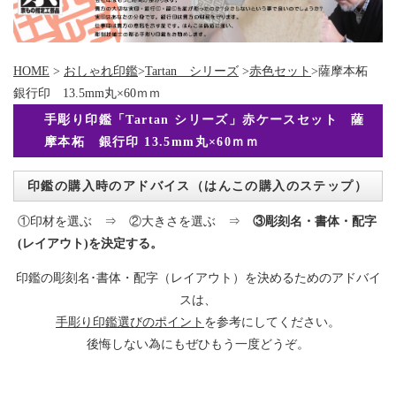
HOME
>
おしゃれ印鑑
>
Tartan シリーズ
>
赤色セット
>薩摩本柘
銀行印 13.5mm丸×60ｍｍ
手彫り印鑑「Tartan シリーズ」赤ケースセット 薩
摩本柘 銀行印 13.5mm丸×60ｍｍ
印鑑の購入時のアドバイス（はんこの購入のステップ）
①印材を選ぶ ⇒ ②大きさを選ぶ ⇒
③彫刻名・書体・配字
(レイアウト)を決定する。
印鑑の彫刻名･書体・配字（レイアウト）を決めるためのアドバイ
スは、
手彫り印鑑選びのポイント
を参考にしてください。
後悔しない為にもぜひもう一度どうぞ。