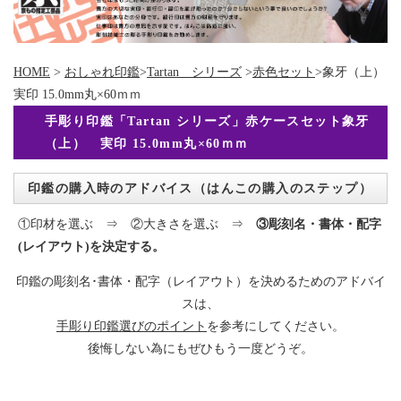
HOME
>
おしゃれ印鑑
>
Tartan シリーズ
>
赤色セット
>象牙（上）
実印 15.0mm丸×60ｍｍ
手彫り印鑑「Tartan シリーズ」赤ケースセット象牙
（上） 実印 15.0mm丸×60ｍｍ
印鑑の購入時のアドバイス（はんこの購入のステップ）
①印材を選ぶ ⇒ ②大きさを選ぶ ⇒
③彫刻名・書体・配字
(レイアウト)を決定する。
印鑑の彫刻名･書体・配字（レイアウト）を決めるためのアドバイ
スは、
手彫り印鑑選びのポイント
を参考にしてください。
後悔しない為にもぜひもう一度どうぞ。