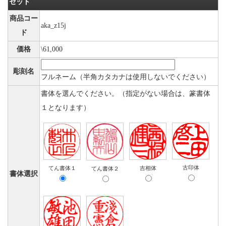
セット
商品コー
aka_z15j
ド
価格
\61,000
彫刻名
フルネーム（半角カタカナは使用しないでください）
書体を選んでください。（指定がない場合は、篆書体
１となります）
古印体
てん書体１
吉相体
てん書体２
書体選択