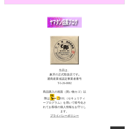
当店は、
象牙の正式取扱店です｡
通商産業省認定事業者番号
T-5-26-0082
商品購入の画面（買い物カゴ）以
降は
SSL（セキュリティ
ープログラム）を用いて暗号化さ
れてお客様の個人情報をお守りし
ます。
プライバシーポリシー